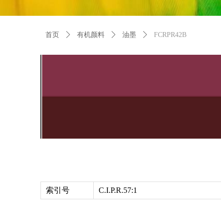
首页
ꄲ
有机颜料
ꄲ
油墨
ꄲ
FCRPR42B
索引号
C.I.P.R.57:1